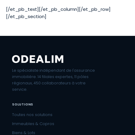
[/et_pb_text][/et_pb_column][/et_pb_row]
[/et_pb_section]
Le spécialiste indépendant de l'assurance
immobilière. 14 filiales expertes, 11 pôles
régionaux, 450 collaborateurs à votre
service.
SOLUTIONS
Toutes nos solutions
Immeubles & Copros
Biens & Lots