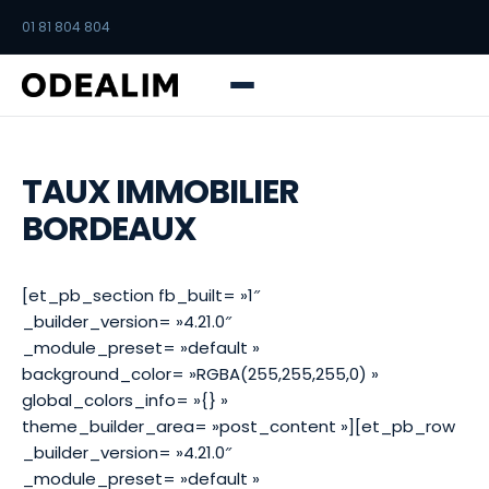
01 81 804 804
TAUX IMMOBILIER
BORDEAUX
[et_pb_section fb_built= »1″
_builder_version= »4.21.0″
_module_preset= »default »
background_color= »RGBA(255,255,255,0) »
global_colors_info= »{} »
theme_builder_area= »post_content »][et_pb_row
_builder_version= »4.21.0″
_module_preset= »default »