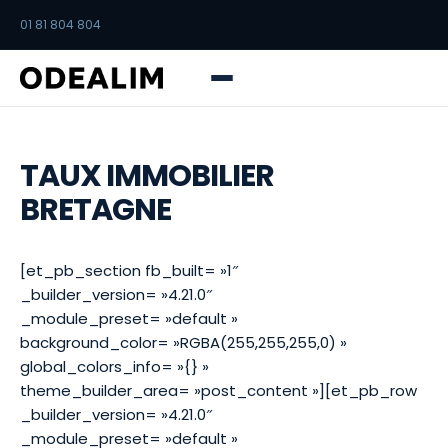
01 81 804 804
TAUX IMMOBILIER
BRETAGNE
[et_pb_section fb_built= »1″
_builder_version= »4.21.0″
_module_preset= »default »
background_color= »RGBA(255,255,255,0) »
global_colors_info= »{} »
theme_builder_area= »post_content »][et_pb_row
_builder_version= »4.21.0″
_module_preset= »default »