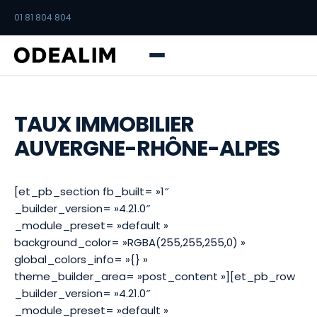
01 81 804 804
TAUX IMMOBILIER
AUVERGNE-RHÔNE-ALPES
[et_pb_section fb_built= »1″
_builder_version= »4.21.0″
_module_preset= »default »
background_color= »RGBA(255,255,255,0) »
global_colors_info= »{} »
theme_builder_area= »post_content »][et_pb_row
_builder_version= »4.21.0″
_module_preset= »default »