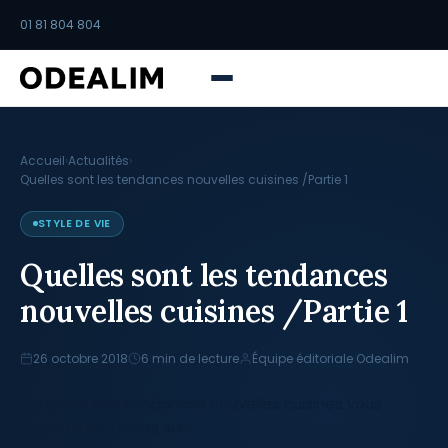
01 81 804 804
Accueil
›
Actualités
›
Quelles sont les tendances nouvelles cuisines /Partie 1
STYLE DE VIE
Quelles sont les tendances
nouvelles cuisines /Partie 1
26 octobre 2018
6 min de lecture
Équipe éditoriale Odealim
Ce guide des tendances nouvelles cuisines vous
apporte des idées sur :