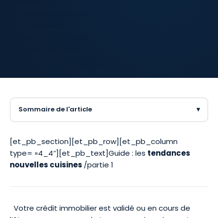
1/ la déco
2/ le retour du naturel
3/ les couleurs
4/ ouverte ou fermée
5/ le plan de travail
Sommaire de l'article
▾
[et_pb_section][et_pb_row][et_pb_column
type= »4_4″][et_pb_text]Guide : les
tendances
nouvelles cuisines
/partie 1
Votre
crédit immobilier
est validé ou en cours de