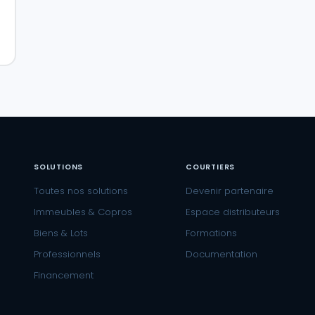
SOLUTIONS
COURTIERS
Toutes nos solutions
Devenir partenaire
Immeubles & Copros
Espace distributeurs
Biens & Lots
Formations
Professionnels
Documentation
Financement