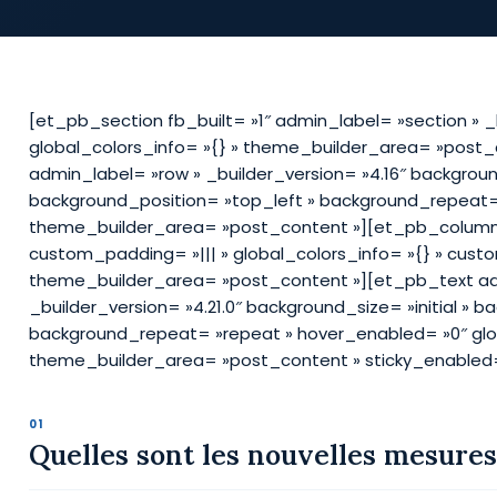
[et_pb_section fb_built= »1″ admin_label= »section » _
global_colors_info= »{} » theme_builder_area= »post
admin_label= »row » _builder_version= »4.16″ background
background_position= »top_left » background_repeat= 
theme_builder_area= »post_content »][et_pb_column t
custom_padding= »||| » global_colors_info= »{} » cust
theme_builder_area= »post_content »][et_pb_text ad
_builder_version= »4.21.0″ background_size= »initial » 
background_repeat= »repeat » hover_enabled= »0″ glob
theme_builder_area= »post_content » sticky_enabled=
Quelles sont les nouvelles mesure