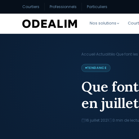
Courtiers
Professionnels
Particuliers
Nos solutions
Court
Accueil
›
Actualités
›
Que font les
TENDANCE
Que font
en juille
16 juillet 2021
3 min de lectu