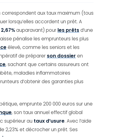
Ils correspondent aux taux maximum (tous
uer lorsqu’elles accordent un prêt. A
e
2,67%
auparavant) pour
les prêts
d’une
aisse pénalise les emprunteurs les plus
nce
élevé, comme les seniors et les
impératif de préparer
son dossier
en
nce
, sachant que certains assureurs ont
bète, maladies inflammatoires
nteurs d’obtenir des garanties plus
abétique, emprunte 200 000 euros sur une
nque
, son taux annuel effectif global
onc supérieur au
taux d’usure
. Avec l’aide
 de 2,23% et décrocher un prêt. Ses