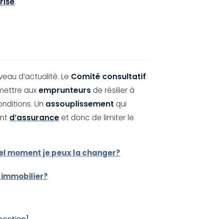
rise
.
eau d’actualité. Le
Comité consultatif
mettre aux
emprunteurs
de résilier à
onditions. Un
assouplissement
qui
ent
d’assurance
et donc de limiter le
el moment je peux la changer?
t immobilier?
ection]