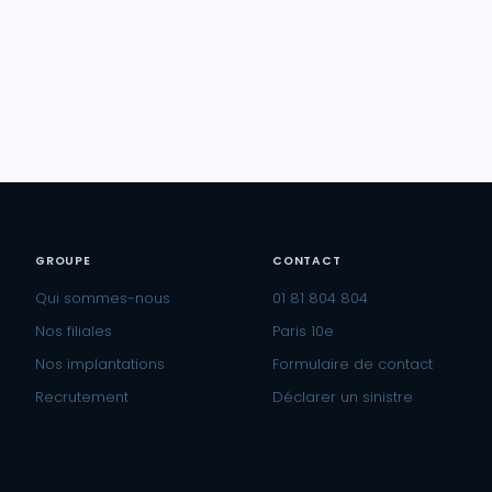
GROUPE
CONTACT
Qui sommes-nous
01 81 804 804
Nos filiales
Paris 10e
Nos implantations
Formulaire de contact
Recrutement
Déclarer un sinistre