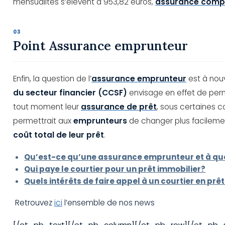
mensualités s’élèvent à 953,82 euros,
assurance comp
Point Assurance emprunteur
Enfin, la question de l’
assurance emprunteur
est à nouv
du secteur financier (CCSF)
envisage en effet de per
tout moment leur
assurance de prêt
, sous certaines c
permettrait aux
emprunteurs
de changer plus facilem
coût total de leur prêt
.
Qu’est-ce qu’une assurance emprunteur et à qu
Qui paye le courtier pour un prêt immobilier?
Quels intérêts de faire appel à un courtier en prê
Retrouvez
ici
l’ensemble de nos news
[/et_pb_text][/et_pb_column][/et_pb_row][/et_pb_s