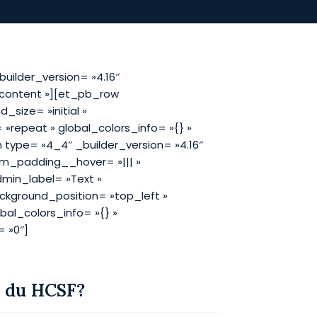
builder_version= »4.16″
_content »][et_pb_row
_size= »initial »
»repeat » global_colors_info= »{} »
ype= »4_4″ _builder_version= »4.16″
om_padding__hover= »||| »
min_label= »Text »
background_position= »top_left »
al_colors_info= »{} »
 »0″]
s du HCSF?