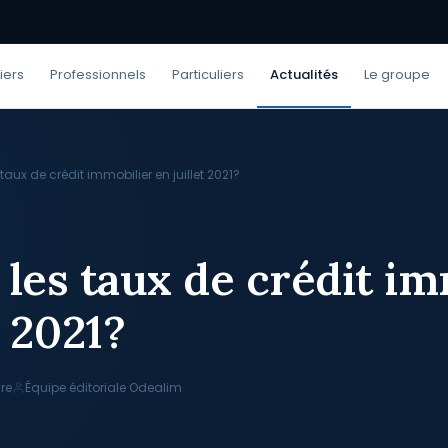
iers
Professionnels
Particuliers
Actualités
Le groupe
 taux de crédit immobilier en juillet 2021?
 les taux de crédit im
t 2021?
re
Équipe éditoriale Odealim