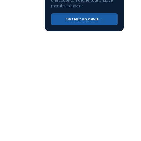
une couverture dédiée pour chaque
membre bénévole.
Obtenir un devis →