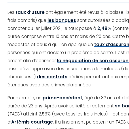
Les
taux d’usure
ont également été revus à la baisse. 
frais compris) que
les banques
sont autorisées à appliq
compter du 1er juillet 2021, le taux passe à
2,48%
(contr
durée comprise entre 10 ans et moins de 20 ans. Cette b
modestes et ceux à qui l’on applique un
taux d’assura
personnes qui ont déclaré un problème de santé. Il est 
amont afin d’optimiser
la négociation de son assura
aussi développé avec des associations de malades (dia
chroniques…)
des contrats
dédiés permettant aux empru
étendues avec des primes plafonnées.
Par exemple, un
primo-accédant
, âgé de 37 ans et di
durée de 23 ans. Après avoir sollicité directement
sa ba
(TAEG) atteint 2,53% (avec tous les frais inclus), il est d
d’
Artémis courtage
, il a finalement pu obtenir un TAEG