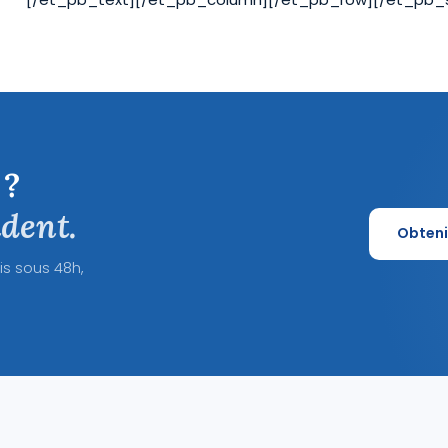
 ?
dent.
Obteni
is sous 48h,