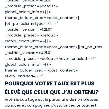
_builder_version= »4.21.0″
_module_preset= »default »
global_colors_info= »{} »
theme_builder_area= »post_content »]
[et_pb_column type= »4_4″
_builder_version= »4.21.0″
_module_preset= »default »
global_colors_info= »{} »
theme_builder_area= »post_content »][et_pb_text
_builder_version= »4.21.0″
_module_preset= »default » hover_enabled= »0″
global_colors_info= »{} »
theme_builder_area= »post_content »
sticky_enabled= »0″]
POURQUOI VOTRE TAUX EST PLUS
ÉLEVÉ QUE CELUI QUE J’AI OBTENU?
Artémis courtage est le partenaire de nombreuses
banques et compagnies d’assurances. Le taux est