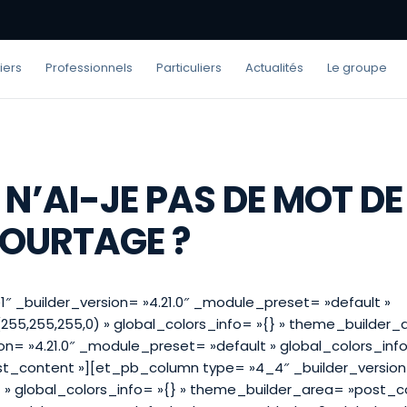
iers
Professionnels
Particuliers
Actualités
Le groupe
N’AI-JE PAS DE MOT DE
COURTAGE ?
1″ _builder_version= »4.21.0″ _module_preset= »default »
55,255,255,0) » global_colors_info= »{} » theme_builder_
n= »4.21.0″ _module_preset= »default » global_colors_info
_content »][et_pb_column type= »4_4″ _builder_version=
» global_colors_info= »{} » theme_builder_area= »post_c