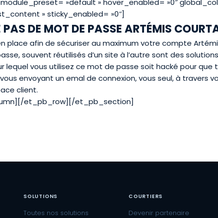
 _module_preset= »default » hover_enabled= »0″ global_col
t_content » sticky_enabled= »0″]
 PAS DE MOT DE PASSE ARTÉMIS COURT
 en place afin de sécuriser au maximum votre compte Artém
sse, souvent réutilisés d’un site à l’autre sont des solutions 
 sur lequel vous utilisez ce mot de passe soit hacké pour qu
 vous envoyant un emal de connexion, vous seul, à travers v
ace client.
lumn][/et_pb_row][/et_pb_section]
SOLUTIONS
COURTIERS
Toutes nos solutions
Devenir partenaire