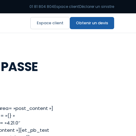
01 81 804 804
Espace client
Déclarer un sinistre
Espace client
Obtenir un devis
 PASSE
area= »post_content »]
= »{} »
 »4.21.0″
ontent »][et_pb_text