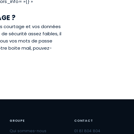
ors_info= »{} »
AGE ?
is courtage et vos données
de sécurité assez faibles, il
e tous vos mots de passe
otre boite mail, pouvez-
GROUPE
CONTACT
Qui sommes-nous
01 81 804 804