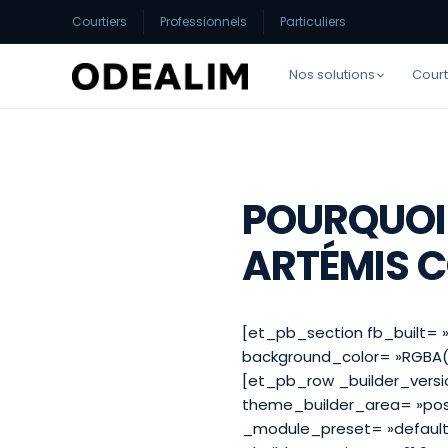
Courtiers
Professionnels
Particuliers
Nos solutions
Court
POURQUOI 
ARTÉMIS 
[et_pb_section fb_built= »
background_color= »RGBA(2
[et_pb_row _builder_versio
theme_builder_area= »post
_module_preset= »default 