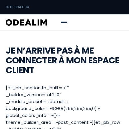
01 81 804 804
JE N’ARRIVE PAS À ME
CONNECTER À MON ESPACE
CLIENT
[et_pb_section fb_built= »1″
_builder_version= »4.21.0″
_module_preset= »default »
background_color= »RGBA(255,255,255,0) »
global_colors_info= »{} »
theme_builder_area= »post_content »][et_pb_row