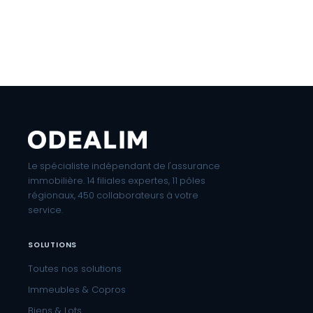
Le spécialiste indépendant de l'assurance
immobilière. 14 filiales expertes, 11 pôles
régionaux, 450 collaborateurs à votre
service.
SOLUTIONS
Toutes nos solutions
Immeubles & Copros
Biens & Lots