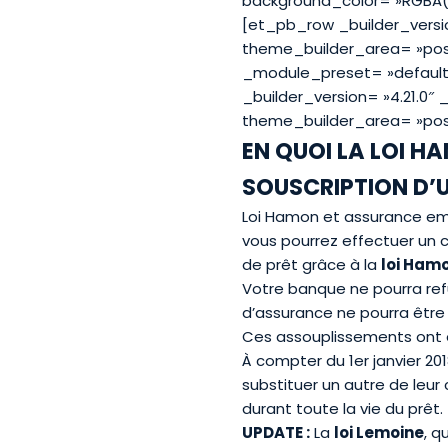
background_color= »RGBA(2
[et_pb_row _builder_versio
theme_builder_area= »post
_module_preset= »default 
_builder_version= »4.21.0″
theme_builder_area= »pos
EN QUOI LA LOI HA
SOUSCRIPTION D’
Loi Hamon et assurance emp
vous pourrez effectuer un 
de prêt grâce à la
loi Ham
Votre banque ne pourra refu
d’assurance ne pourra être
Ces assouplissements ont été
À compter du 1er janvier 201
substituer un autre de leur
durant toute la vie du prêt.
UPDATE :
La
loi Lemoine
, q