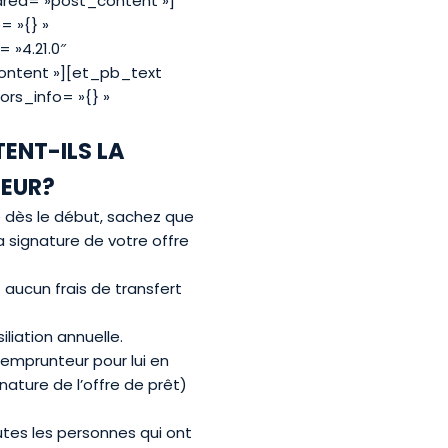
area= »post_content »]
= »{} »
 »4.21.0″
ontent »][et_pb_text
ors_info= »{} »
TENT-ILS LA
TEUR?
e dès le début, sachez que
 signature de votre offre
 aucun frais de transfert
liation annuelle.
 emprunteur pour lui en
nature de l’offre de prêt)
outes les personnes qui ont