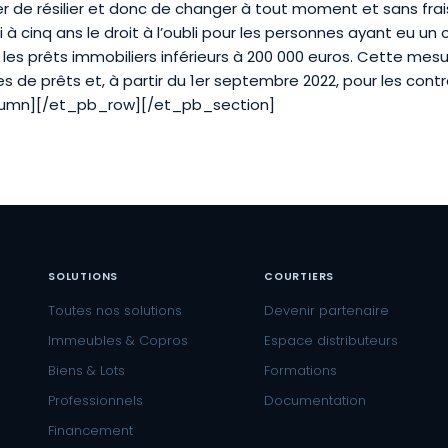
r de résilier et donc de changer à tout moment et sans frai
i à cinq ans le droit à l’oubli pour les personnes ayant eu un
es prêts immobiliers inférieurs à 200 000 euros. Cette mesure
es de prêts et, à partir du 1er septembre 2022, pour les cont
lumn][/et_pb_row][/et_pb_section]
SOLUTIONS
COURTIERS
Toutes nos solutions
Devenir partenaire
Immeubles & Copros
Espace distributeurs
Biens & Lots
Formations
Professionnels
Documentation
Financement