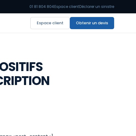
01 81 804 804
Espace client
Déclarer un sinistre
Espace client
Obtenir un devis
OSITIFS
CRIPTION