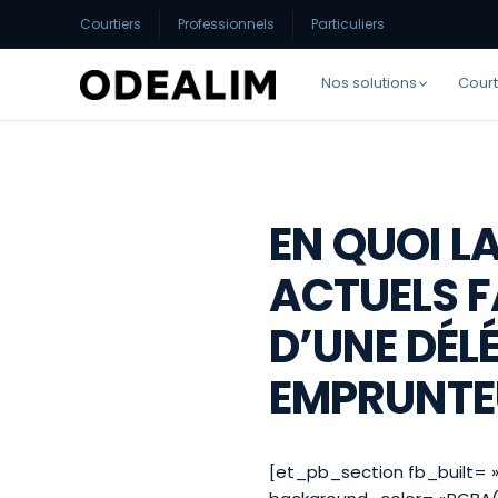
Courtiers
Professionnels
Particuliers
Nos solutions
Court
EN QUOI LA
ACTUELS F
D’UNE DÉ
EMPRUNTE
[et_pb_section fb_built= »