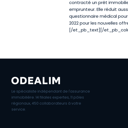
contracté un prêt immobilie
emprunteur. Elle réduit auss
questionnaire médical pour l
2022 pour les nouvelles offr
[/et_pb_text][/et_pb_co
Le spécialiste indépendant de l'assurance
immobilière. 14 filiales expertes, 11 pôles
régionaux, 450 collaborateurs à votre
service.