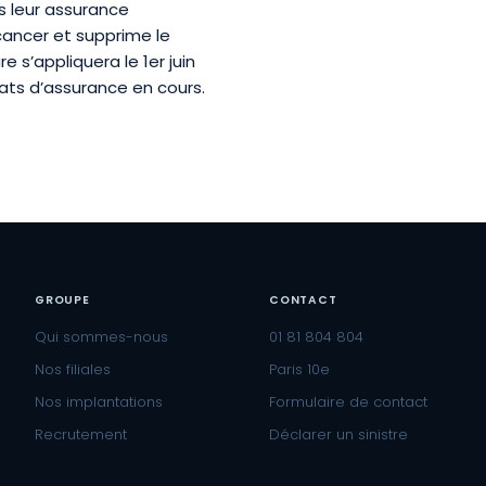
s leur assurance
 cancer et supprime le
 s’appliquera le 1er juin
rats d’assurance en cours.
GROUPE
CONTACT
Qui sommes-nous
01 81 804 804
Nos filiales
Paris 10e
Nos implantations
Formulaire de contact
Recrutement
Déclarer un sinistre