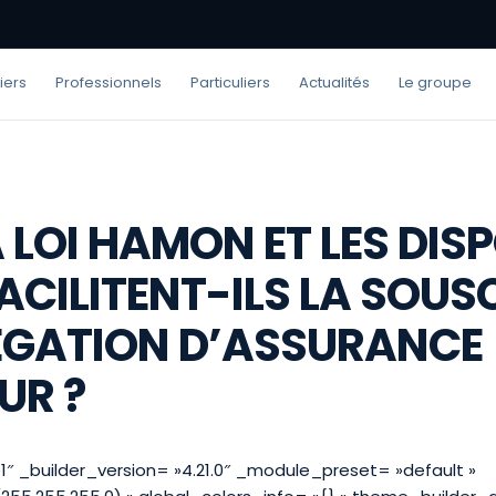
iers
Professionnels
Particuliers
Actualités
Le groupe
 LOI HAMON ET LES DISP
ACILITENT-ILS LA SOUS
LÉGATION D’ASSURANCE
UR ?
1″ _builder_version= »4.21.0″ _module_preset= »default »