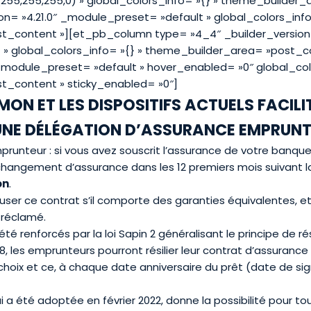
55,255,255,0) » global_colors_info= »{} » theme_builder_
n= »4.21.0″ _module_preset= »default » global_colors_info
_content »][et_pb_column type= »4_4″ _builder_version=
» global_colors_info= »{} » theme_builder_area= »post_c
 _module_preset= »default » hover_enabled= »0″ global_col
t_content » sticky_enabled= »0″]
MON ET LES DISPOSITIFS ACTUELS FACILI
UNE DÉLÉGATION D’ASSURANCE EMPRUN
runteur : si vous avez souscrit l’assurance de votre banqu
changement d’assurance dans les 12 premiers mois suivant la
on
.
ser ce contrat s’il comporte des garanties équivalentes, et
 réclamé.
 renforcés par la loi Sapin 2 généralisant le principe de rési
8, les emprunteurs pourront résilier leur contrat d’assurance
 choix et ce, à chaque date anniversaire du prêt (date de sig
ui a été adoptée en février 2022, donne la possibilité pour t