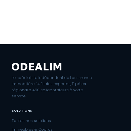
Le spécialiste indépendant de l'assurance
immobilière. 14 filiales expertes, 11 pôles
régionaux, 450 collaborateurs à votre
service.
SOLUTIONS
Toutes nos solutions
Immeubles & Copros