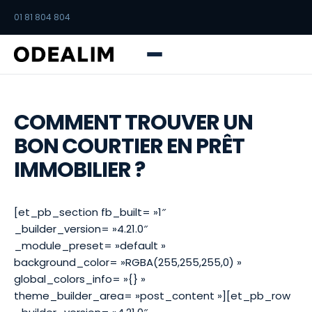
01 81 804 804
COMMENT TROUVER UN
BON COURTIER EN PRÊT
IMMOBILIER ?
[et_pb_section fb_built= »1″
_builder_version= »4.21.0″
_module_preset= »default »
background_color= »RGBA(255,255,255,0) »
global_colors_info= »{} »
theme_builder_area= »post_content »][et_pb_row