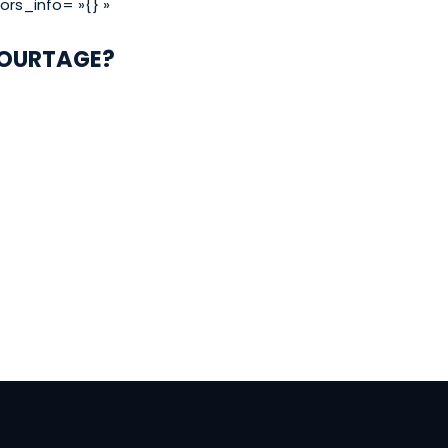
ors_info= »{} »
COURTAGE?