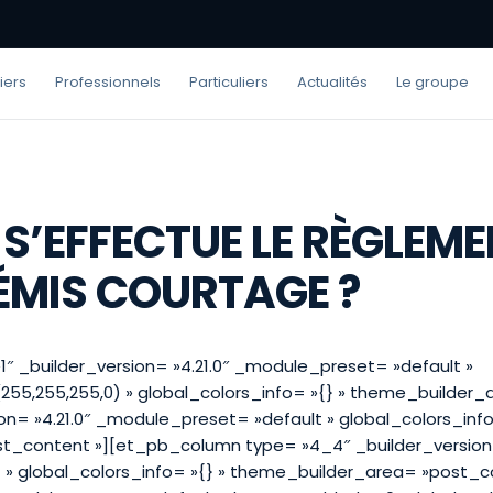
iers
Professionnels
Particuliers
Actualités
Le groupe
’EFFECTUE LE RÈGLEME
ÉMIS COURTAGE ?
1″ _builder_version= »4.21.0″ _module_preset= »default »
55,255,255,0) » global_colors_info= »{} » theme_builder_
n= »4.21.0″ _module_preset= »default » global_colors_info
_content »][et_pb_column type= »4_4″ _builder_version=
» global_colors_info= »{} » theme_builder_area= »post_c