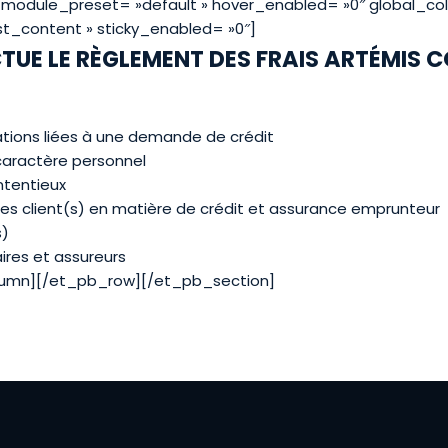
 _module_preset= »default » hover_enabled= »0″ global_col
t_content » sticky_enabled= »0″]
TUE LE RÈGLEMENT DES FRAIS ARTÉMIS 
tions liées à une demande de crédit
caractère personnel
ntentieux
es client(s) en matière de crédit et assurance emprunteur
s)
ires et assureurs
lumn][/et_pb_row][/et_pb_section]