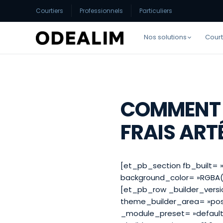
Courtiers
Professionnels
Particuliers
Nos solutions
Court
COMMENT S
FRAIS ART
[et_pb_section fb_built= »
background_color= »RGBA(2
[et_pb_row _builder_versio
theme_builder_area= »post
_module_preset= »default 