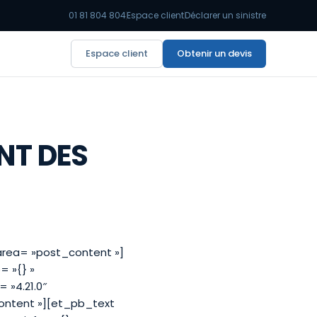
01 81 804 804
Espace client
Déclarer un sinistre
Espace client
Obtenir un devis
NT DES
area= »post_content »]
= »{} »
 »4.21.0″
ontent »][et_pb_text