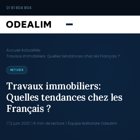
01 81 804 804
Accueil
›
Actualités
›
Travaux immobiliers: Quelles tendances chez les Français ?
ETUDE
Travaux immobiliers:
Quelles tendances chez les
Français ?
2 juin 2021
6 min de lecture
Équipe éditoriale Odealim