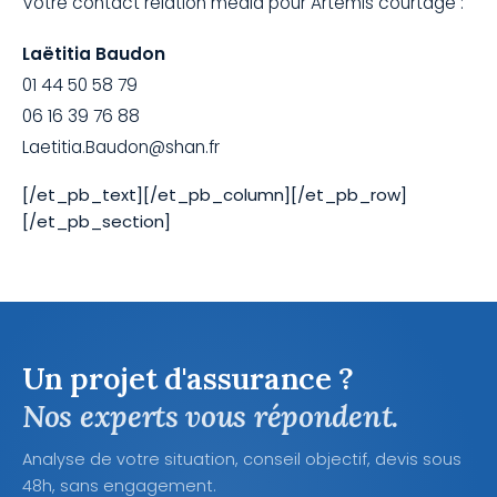
Votre contact relation média pour Artémis courtage :
Laëtitia Baudon
01 44 50 58 79
06 16 39 76 88
Laetitia.Baudon@shan.fr
[/et_pb_text][/et_pb_column][/et_pb_row]
[/et_pb_section]
Un projet d'assurance ?
Nos experts vous répondent.
Analyse de votre situation, conseil objectif, devis sous
48h, sans engagement.