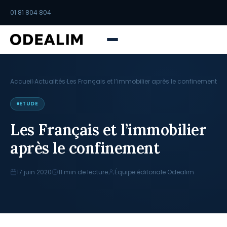
01 81 804 804
Accueil
›
Actualités
›
Les Français et l’immobilier après le confinement
ETUDE
Les Français et l’immobilier
après le confinement
17 juin 2020
11 min de lecture
Équipe éditoriale Odealim