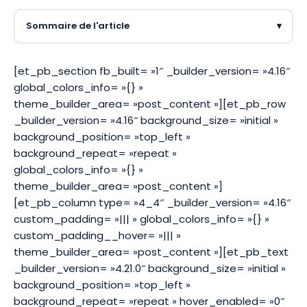
Sommaire de l'article
▾
[et_pb_section fb_built= »1″ _builder_version= »4.16″
global_colors_info= »{} »
theme_builder_area= »post_content »][et_pb_row
_builder_version= »4.16″ background_size= »initial »
background_position= »top_left »
background_repeat= »repeat »
global_colors_info= »{} »
theme_builder_area= »post_content »]
[et_pb_column type= »4_4″ _builder_version= »4.16″
custom_padding= »||| » global_colors_info= »{} »
custom_padding__hover= »||| »
theme_builder_area= »post_content »][et_pb_text
_builder_version= »4.21.0″ background_size= »initial »
background_position= »top_left »
background_repeat= »repeat » hover_enabled= »0″