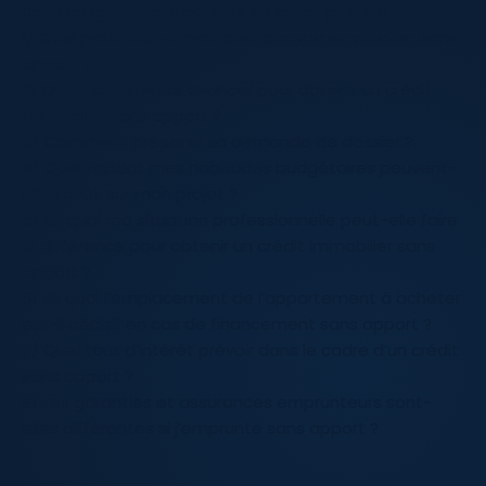
Dans ce guide vous pourrez en savoir plus sur :
1/ Quel profil faut-il avoir pour pouvoir emprunter sans
apport ?
2/ Quels arguments avancer pour obtenir un crédit
immobilier sans apport ?
3/ Comment préparer sa demande de dossier ?
4/ Quel impact mes habitudes budgétaires peuvent-
elles avoir sur mon projet ?
5/ En quoi ma situation professionnelle peut-elle faire
la différence pour obtenir un crédit immobilier sans
apport ?
6/ En quoi l’emplacement de l’appartement à acheter
est-il décisif en cas de financement sans apport ?
7/ Quel taux d’intérêt prévoir dans le cadre d’un crédit
sans apport ?
8/ Les garanties et assurances emprunteurs sont-
elles différentes si j’emprunte sans apport ?