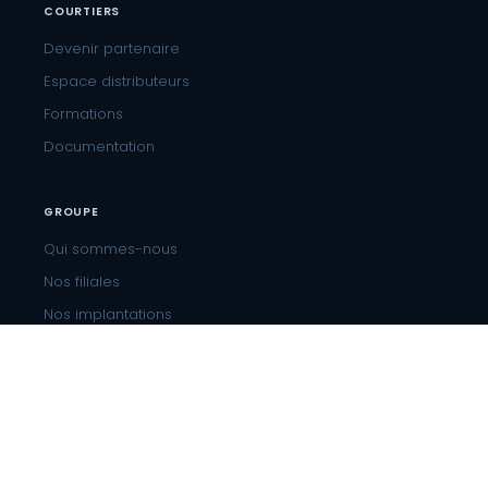
COURTIERS
Devenir partenaire
Espace distributeurs
Formations
Documentation
GROUPE
Qui sommes-nous
Nos filiales
Nos implantations
Recrutement
CONTACT
01 81 804 804
Paris 10e