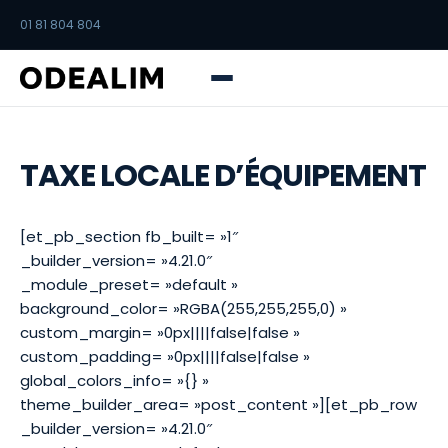
01 81 804 804
TAXE LOCALE D’ÉQUIPEMENT
[et_pb_section fb_built= »1″
_builder_version= »4.21.0″
_module_preset= »default »
background_color= »RGBA(255,255,255,0) »
custom_margin= »0px||||false|false »
custom_padding= »0px||||false|false »
global_colors_info= »{} »
theme_builder_area= »post_content »][et_pb_row
_builder_version= »4.21.0″