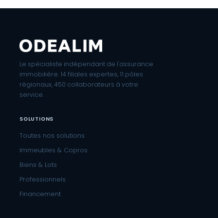
Le spécialiste indépendant de l'assurance
immobilière. 14 filiales expertes, 11 pôles
régionaux, 450 collaborateurs à votre
service.
SOLUTIONS
Toutes nos solutions
Immeubles & Copros
Biens & Lots
Professionnels
Financement