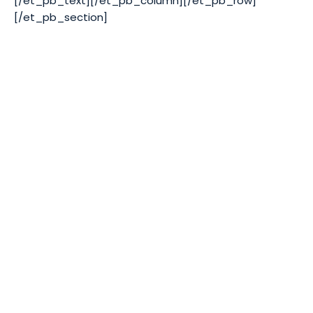
[/et_pb_text][/et_pb_column][/et_pb_row]
[/et_pb_section]