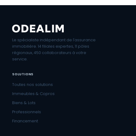
Le spécialiste indépendant de l'assurance
immobilière. 14 filiales expertes, 11 pôles
régionaux, 450 collaborateurs à votre
service.
SOLUTIONS
Toutes nos solutions
Immeubles & Copros
Biens & Lots
Professionnels
Financement