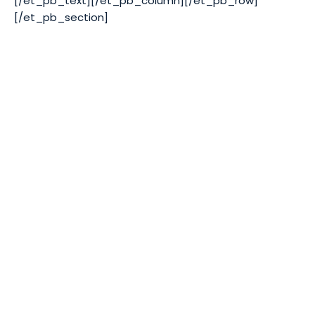
[/et_pb_text][/et_pb_column][/et_pb_row]
[/et_pb_section]