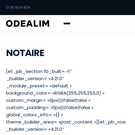
01 81 804 804
NOTAIRE
[et_pb_section fb_built= »1″
_builder_version= »4.21.0″
_module_preset= »default »
background_color= »RGBA(255,255,255,0) »
custom_margin= »0px||||false|false »
custom_padding= »0px||||false|false »
global_colors_info= »{} »
theme_builder_area= »post_content »][et_pb_row
_builder_version= »4.21.0″