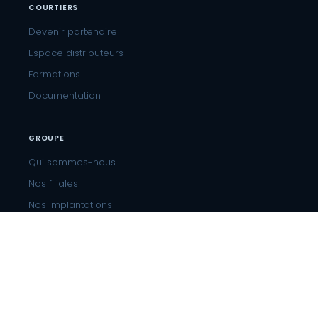
COURTIERS
Devenir partenaire
Espace distributeurs
Formations
Documentation
GROUPE
Qui sommes-nous
Nos filiales
Nos implantations
Recrutement
CONTACT
01 81 804 804
Paris 10e