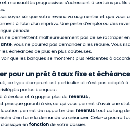
e
et mensualités progressives s’adressent à certains profils d
as.
vous soyez sûr que votre revenu va augmenter et que vous al
iment à l’abri d’un imprévu. Une perte d’emploi ou des rev
longue période.
ves ne permettent malheureusement pas de se rattraper e
tante
, vous ne pourrez pas demander à les réduire. Vous risq
ler les échéances de plus en plus coûteuses.
de voir que les banques se montrent plus réticentes à accord
er pour un prêt à taux fixe et échéanc
, ce type d’emprunt est particulier et n’est pas adapté à 
rivilégiés par les banques :
né à évoluer et à gagner plus de
revenus
;
est presque garanti à vie, ce qui vous permet d’avoir une stab
 la location permet de rapporter des
revenus
tout au long de
êche d’en faire la demande au créancier. Celui-ci pourra t
classique en
fonction
de votre dossier.