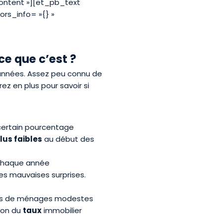
ontent »][et_pb_text
ors_info= »{} »
ce que c’est ?
’années. Assez peu connu de
rez en plus pour savoir si
 certain pourcentage
lus faibles
au début des
 chaque année
es mauvaises surprises.
lus de ménages modestes
ion du
taux
immobilier