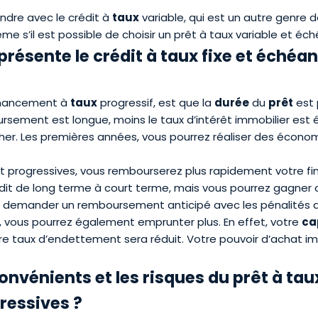
ondre avec le
crédit à
taux
variable
, qui est un autre genre 
ême s’il est possible de choisir un prêt à taux variable et éc
résente le crédit à taux fixe et échéa
inancement à
taux
progressif, est que la
durée
du
prêt
est 
ursement est longue, moins le
taux d’intérêt immobilier
est é
her. Les premières années, vous pourrez réaliser des économ
progressives, vous rembourserez plus rapidement votre fi
dit de long terme à court terme, mais vous pourrez gagner
 demander un remboursement anticipé avec les pénalités q
 vous pourrez également emprunter plus. En effet, votre
ca
re taux d’endettement sera réduit. Votre pouvoir d’achat imm
onvénients et les risques du prêt à taux
ressives ?