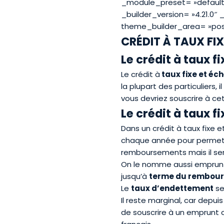
_module_preset= »default 
_builder_version= »4.21.0″
theme_builder_area= »pos
CRÉDIT À TAUX FI
Le crédit à taux f
Le crédit à
taux fixe et é
la plupart des particuliers,
vous devriez souscrire à ce
Le crédit à taux 
Dans un crédit à taux fixe
chaque année pour permettr
remboursements mais il ser
On le nomme aussi emprunt
jusqu’à
terme du rembou
Le
taux d’endettement
se
Il reste marginal, car depuis
de souscrire à un emprunt c