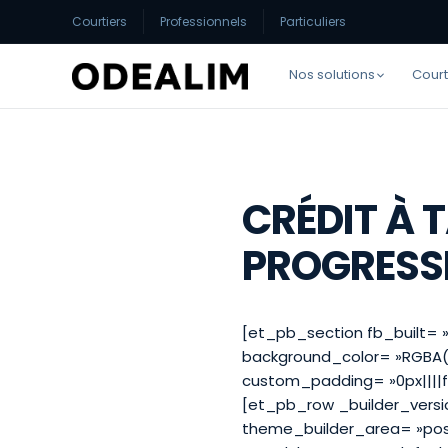
Courtiers
Professionnels
Particuliers
Nos solutions
Court
CRÉDIT À 
PROGRESS
[et_pb_section fb_built= »
background_color= »RGBA(2
custom_padding= »0px||||fa
[et_pb_row _builder_versio
theme_builder_area= »post