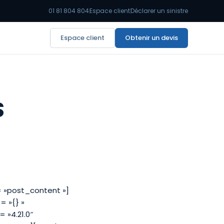
01 81 804 804
Espace client
Déclarer un sinistre
Espace client
Obtenir un devis
S
= »post_content »]
= »{} »
 »4.21.0″