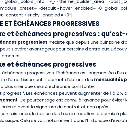
» global_colors_info= »{} » theme_builder_area= »post_c
 _module_preset= »default » hover_enabled= »0″ global_col
t_content » sticky_enabled= »0″]
XE ET ÉCHÉANCES PROGRESSIVES
ixe et échéances progressives : qu’est-
chéances progressives
n’existe que depuis une quinzaine d
 il peut s’avérer avantageux pour certains d’entre eux. Découv
t emprunt.
fixe et échéances progressives
 et échéances progressives, l’échéance est augmentée d’un
e l’amortissement. Il permet d’obtenir des
mensualités p
a plus cher que celui à échéance constante.
 progressif. Les échéances peuvent augmenter de 1 à 2 %
rsement
. Ce pourcentage est connu à l’avance pour éviter l
 calcule avant la signature du contrat et non après.
 son existence, la
baisse des taux immobiliers
a permis à p
lassique. Cela se voit notamment dans l’historique d’évolut