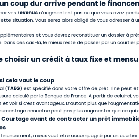
i un coup dur arrive pendant le finance
car vos
revenus
n’augmentent pas ou que vous avez perdu
cette situation. Vous serez alors obligé de vous adresser à 
supplémentaires et vous devrez reconstituer un dossier à pr
e. Dans ces cas-là, le mieux reste de passer par un courtier 
 choisir un crédit à taux fixe et mensu
 cela vaut le coup
al
(
TAEG
) est spécifié dans votre offre de prêt. Il ne peut êt
usure
calculé par la Banque de France. À partir de celui-ci,
s et voir si c’est avantageux. D’autant plus que l’augmenta
 pourcentage annuel ne peut pas plus augmenter que ce qui est
 Courtage avant de contracter un prêt immobilier
es
 financement, mieux vaut être accompagné par un courtier im