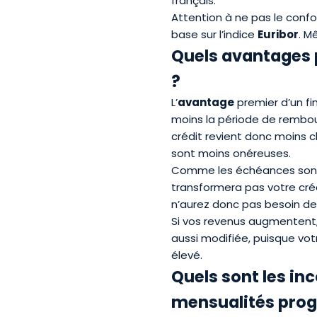
français.
Attention à ne pas le conf
base sur l’indice
Euribor
. M
Quels avantages p
?
L’
avantage
premier d’un f
moins la période de rembo
crédit revient donc moins c
sont moins onéreuses.
Comme les échéances sont 
transformera pas votre cré
n’aurez donc pas besoin de
Si vos revenus augmentent,
aussi modifiée, puisque vot
élevé.
Quels sont les inc
mensualités prog