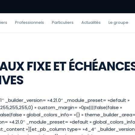
iers
Professionnels
Particuliers
Actualités
Le groupe
TAUX FIXE ET ÉCHÉANCE
IVES
1″ _builder_version= »4.21.0″ _module_preset= »default »
55,255,255,0) » custom_margin= »0px||||false|false »
lse|false » global_colors_info= »{} » theme_builder_area
n= »4.21.0″ _module_preset= »default » global_colors_info
_content »][et_pb_column type= »4_4″ _builder_version=