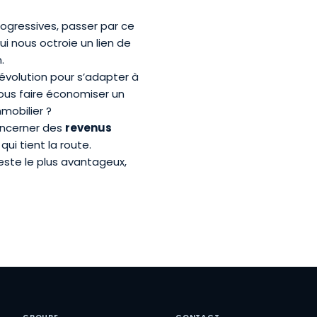
ogressives, passer par ce
i nous octroie un lien de
.
évolution pour s’adapter à
vous faire économiser un
mmobilier
?
oncerner des
revenus
ui tient la route.
este le plus avantageux,