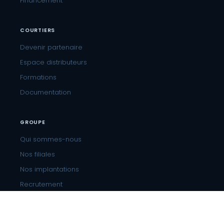
Financement
COURTIERS
Devenir partenaire
Espace distributeurs
Formations
Documentation
GROUPE
Qui sommes-nous
Nos filiales
Nos implantations
Recrutement
CONTACT