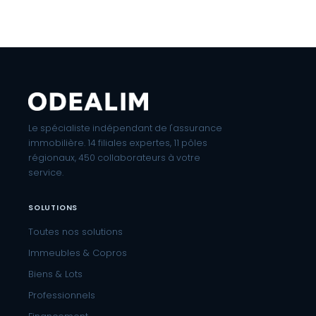
Le spécialiste indépendant de l'assurance
immobilière. 14 filiales expertes, 11 pôles
régionaux, 450 collaborateurs à votre
service.
SOLUTIONS
Toutes nos solutions
Immeubles & Copros
Biens & Lots
Professionnels