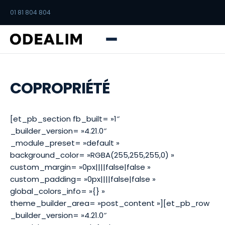
01 81 804 804
COPROPRIÉTÉ
[et_pb_section fb_built= »1″
_builder_version= »4.21.0″
_module_preset= »default »
background_color= »RGBA(255,255,255,0) »
custom_margin= »0px||||false|false »
custom_padding= »0px||||false|false »
global_colors_info= »{} »
theme_builder_area= »post_content »][et_pb_row
_builder_version= »4.21.0″