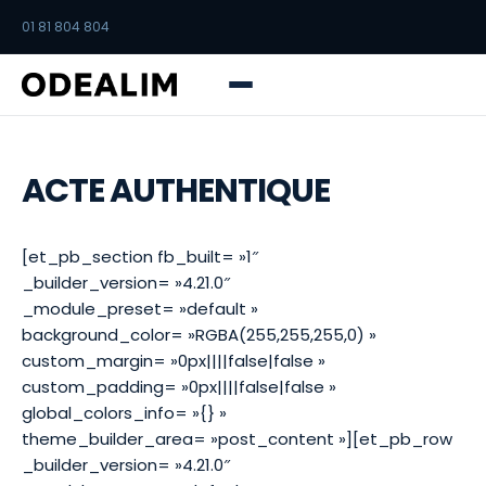
01 81 804 804
ACTE AUTHENTIQUE
[et_pb_section fb_built= »1″
_builder_version= »4.21.0″
_module_preset= »default »
background_color= »RGBA(255,255,255,0) »
custom_margin= »0px||||false|false »
custom_padding= »0px||||false|false »
global_colors_info= »{} »
theme_builder_area= »post_content »][et_pb_row
_builder_version= »4.21.0″