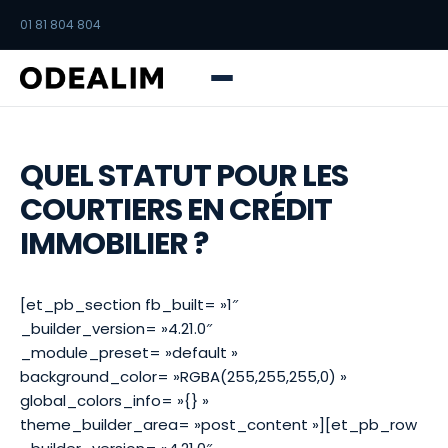
01 81 804 804
QUEL STATUT POUR LES
COURTIERS EN CRÉDIT
IMMOBILIER ?
[et_pb_section fb_built= »1″
_builder_version= »4.21.0″
_module_preset= »default »
background_color= »RGBA(255,255,255,0) »
global_colors_info= »{} »
theme_builder_area= »post_content »][et_pb_row