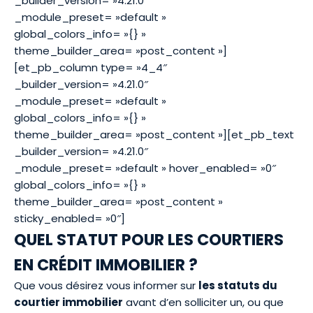
_builder_version= »4.21.0″
_module_preset= »default »
global_colors_info= »{} »
theme_builder_area= »post_content »]
[et_pb_column type= »4_4″
_builder_version= »4.21.0″
_module_preset= »default »
global_colors_info= »{} »
theme_builder_area= »post_content »][et_pb_text
_builder_version= »4.21.0″
_module_preset= »default » hover_enabled= »0″
global_colors_info= »{} »
theme_builder_area= »post_content »
sticky_enabled= »0″]
QUEL STATUT POUR LES COURTIERS
EN CRÉDIT IMMOBILIER ?
Que vous désirez vous informer sur
les statuts du
courtier immobilier
avant d’en solliciter un, ou que