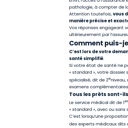
Enfin, l’accès à l’assurance
pathologie, à compter de la
Attention toutefois,
vous 
manière précise et exact
Vos réponses engageant vot
ultérieurement par l’assureu
Comment puis-je 
C
’
est lors de votre dema
santé simplifié
.
Si votre état de santé ne pe
« standard », votre dossie
e
spécialisé, dit de 2
niveau, 
examens complémentaires
Tous les prêts sont-il
e
Le service médical dit de 1
« standard », avec ou sans 
C’est lorsqu’une propositio
des experts médicaux dits 