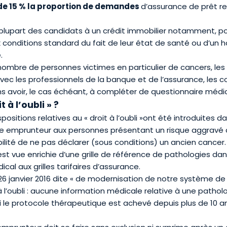
de 15 % la proportion de demandes
d’assurance de prêt re
plupart des candidats à un crédit immobilier notamment, po
 conditions standard du fait de leur état de santé ou d’un
.
ombre de personnes victimes en particulier de cancers, les
c les professionnels de la banque et de l’assurance, les c
avoir, le cas échéant, à compléter de questionnaire médical (
 à l’oubli » ?
ositions relatives au « droit à l’oubli »ont été introduites d
ance emprunteur aux personnes présentant un risque aggravé 
ibilité de ne pas déclarer (sous conditions) un ancien cancer.
t vue enrichie d’une grille de référence de pathologies dan
cal aux grilles tarifaires d’assurance.
du 26 janvier 2016 dite « de modernisation de notre système d
t à l’oubli : aucune information médicale relative à une path
le protocole thérapeutique est achevé depuis plus de 10 ans