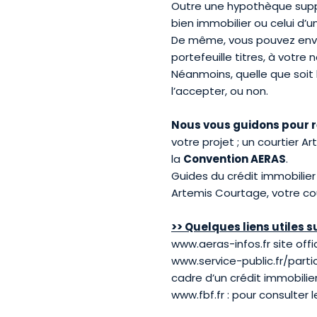
Outre une hypothèque supplé
bien immobilier ou celui d’u
De même, vous pouvez envis
portefeuille titres, à votre 
Néanmoins, quelle que soit 
l’accepter, ou non.
Nous vous guidons pour ré
votre projet ; un courtier 
la
Convention AERAS
.
Guides du
crédit immobilier
Artemis Courtage, votre cou
>> Quelques liens utiles s
www.aeras-infos.fr
site offi
www.service-public.fr/partic
cadre d’un crédit immobilie
www.fbf.fr
: pour consulter 