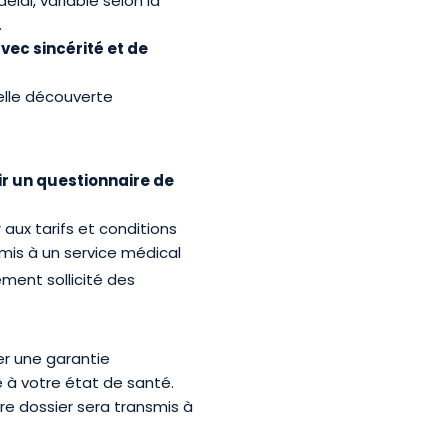
élai, variable selon la
.
ec sincérité et de
elle découverte
r un questionnaire de
 aux tarifs et conditions
mis à un service médical
ement sollicité des
er une garantie
e à votre état de santé.
re dossier sera transmis à