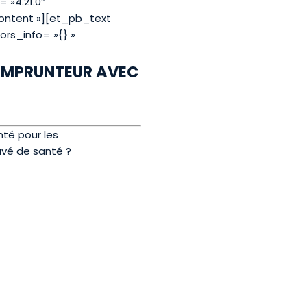
 »4.21.0″
ontent »][et_pb_text
ors_info= »{} »
 EMPRUNTEUR AVEC
nté pour les
avé de santé ?