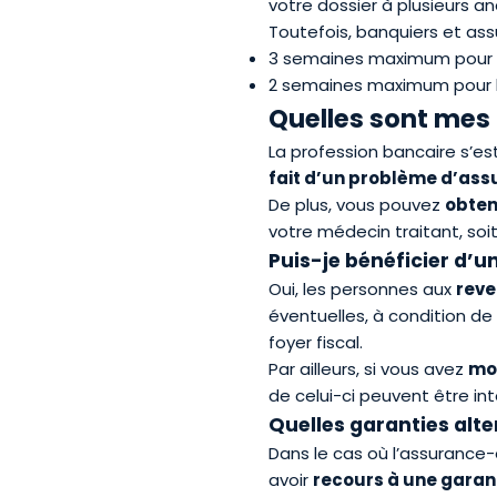
votre dossier à plusieurs a
Toutefois, banquiers et as
3 semaines maximum pour la
2 semaines maximum pour la
Quelles sont mes 
La profession bancaire s’es
fait d
’
un problème d
’
ass
De plus, vous pouvez
obten
votre médecin traitant, soi
Puis-je bénéficier d’u
Oui, les personnes aux
rev
éventuelles, à condition d
foyer fiscal.
Par ailleurs, si vous avez
moi
de celui-ci peuvent être in
Quelles garanties alt
Dans le cas où l’assurance
avoir
recours à une garant