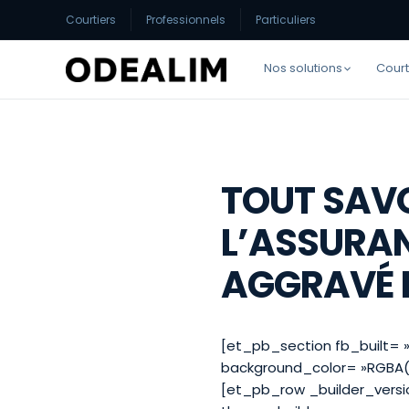
Courtiers
Professionnels
Particuliers
Nos solutions
Court
TOUT SAVO
L’ASSURA
AGGRAVÉ 
[et_pb_section fb_built= »
background_color= »RGBA(2
[et_pb_row _builder_versio