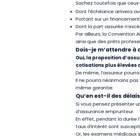
Sachez toutefois que ceux-
Dont l’échéance arrivera av
Portant sur un financement 
Dont la part assurée n’excè
Par ailleurs, la Convention
ainsi que des prêts profess
Dois-je m’attendre à 
Oui, la proposition d
’
assu
c
o
tisations plus élevées 
De même, l’assureur pourra 
Il ne pourra néanmoins pas v
même garantie.
Qu’en est-il des délai
Si vous pensez présenter un
d’assurance emprunteur.
En effet, pendant la durée l
taux d’intérêt sont suscepti
Or, les examens médicaux s