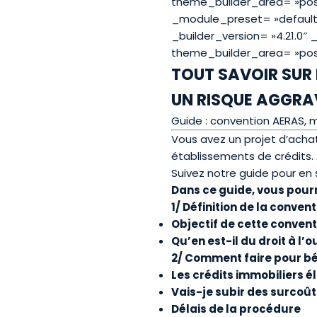
theme_builder_area= »post
_module_preset= »default 
_builder_version= »4.21.0″
theme_builder_area= »pos
TOUT SAVOIR SUR
UN RISQUE AGGRA
Guide : convention AERAS, 
Vous avez un projet d’acha
établissements de crédits.
Suivez notre guide pour en 
Dans ce guide, vous pourre
1/ Définition de la conven
Objectif de cette convent
Qu’en est-il du droit à l’o
2/ Comment faire pour bé
Les crédits immobiliers él
Vais-je subir des surcoû
Délais de la procédure