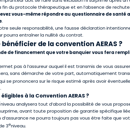
 emprunteur doit se faire sans exclusion ni surprime après un d
 fin du protocole thérapeutique et en l’absence de rechute
devez vous-m
ê
me répondre au questionnaire de santé av
e
.
re seule responsabilité, une fausse déclaration intentionn
r pourra entraîner la nullité du contrat.
bénéficier de la convention AERAS ?
nde de financement que votre banquier vous fera rempli
rmet pas à l’assureur auquel il est transmis de vous assurer
r sera, sans démarche de votre part, automatiquement trans
qui se prononcera sur le risque estimé après avoir éventuell
.
s éligibles à la Convention AERAS ?
r
niveau analysera tout d’abord la possibilité de vous propos
surprime, avant toute proposition de garantie spécifique lié
n d’assurance ne pourra toujours pas vous être faite que vot
e
de 3
niveau.