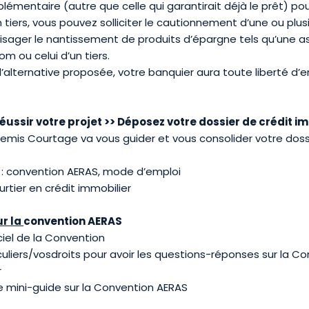
mentaire (autre que celle qui garantirait déjà le prêt) pou
n tiers, vous pouvez solliciter le cautionnement d’une ou plu
ager le nantissement de produits d’épargne tels qu’une a
nom ou celui d’un tiers.
l’alternative proposée, votre banquier aura toute liberté d’e
ussir votre projet >>
Déposez votre dossier de crédit i
Artemis Courtage va vous guider et vous consolider votre dos
: convention AERAS, mode d’emploi
rtier en crédit immobilier
ur la
convention AERAS
ciel de la Convention
uliers/vosdroits
pour avoir les questions-réponses sur la Co
r
le mini-guide sur la Convention AERAS