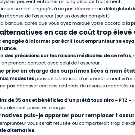
nalystes peuvent entraîner un long délai de traitement.
sureurs se sont engagés à ne pas dépasser un délai global d
 réponse de l’assureur (sur un dossier complet)
 banque, après que vous ayez marqué votre accord à la pro
alternatives en cas de coût trop élevé 
t
engag
ée à informer
par
écrit
tout emprunteur se voyan
urance
.
ir des précisions sur les raisons médicales de ce refus
,
t en prenant contact avec celui de l’assureur.
ne prise en charge des surprimes liées à mon état
enus modestes
peuvent bénéficier d’un « écrêtement »d’un
e ne pas dépasser certains plafonds de revenus rapportés a
ns de 35 ans et b
énéficiez d’
un pr
ê
t
à taux zéro – PTZ –
,
tégralement prises en charge.
ernatives puis-je apporter pour remplacer l’as
-emprunteur vous serait refusée ou comporterait trop d’excl
ie alternative
.