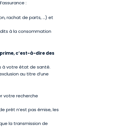
’assurance :
on, rachat de parts, …) et
rédits à la consommation
prime, c
’
est-
à-dire d
es
s à votre état de santé.
xclusion au titre d’une
er votre recherche
 de prêt n’est pas émise, les
que la transmission de