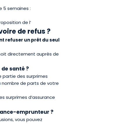
e 5 semaines :
position de l’
voire de refus ?
t refuser un pr
ê
t du seul
 soit directement auprès de
 de santé ?
e partie des surprimes
u nombre de parts de votre
 les surprimes d’assurance
surance-emprunteur ?
usions, vous pouvez