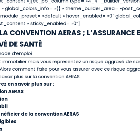
_content »][et_pb_column type= »4_4″ _builder_version=
» global_colors_info= »{} » theme_builder_area= »post_c
 _module_preset= »default » hover_enabled= »0″ global_col
t_content » sticky_enabled= »0″]
 LA CONVENTION AERAS ; L’ASSURANCE
VÉ DE SANTÉ
mode d’emploi
t immobilier mais vous représentez un risque aggravé de sa
 Alors comment faire pour vous assurer avec ce risque aggr
savoir plus sur la convention AERAS.
z en savoir plus sur :
tion AERAS
ion
ubli
néficier de la convention AERAS
igibles
ts