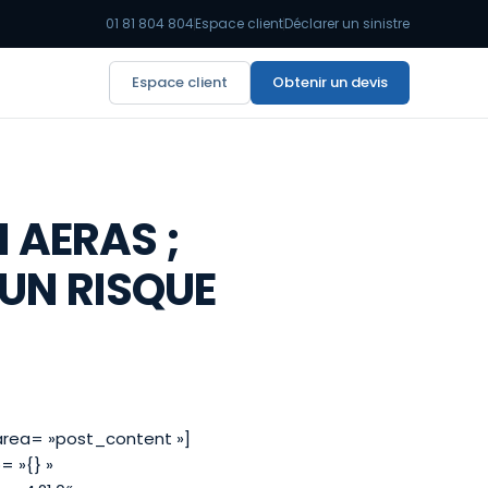
01 81 804 804
Espace client
Déclarer un sinistre
Espace client
Obtenir un devis
 AERAS ;
UN RISQUE
area= »post_content »]
= »{} »